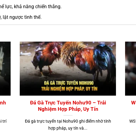
ể lực, khả năng chiến thắng.
 lật ngược tình thế.
ng sức, kết quả cân bằng.
bằng tỷ lệ cho người dự đoán.
ng khoảng thời gian cụ thể.
ỉnh
Đá Gà Trực Tuyến Nohu90 – Trải
W
Nghiệm Hợp Pháp, Uy Tín
 trí
Đá gà trực tuyến tại Nohu90 ghi điểm nhờ tính
WS1
hợp pháp, uy tín và...