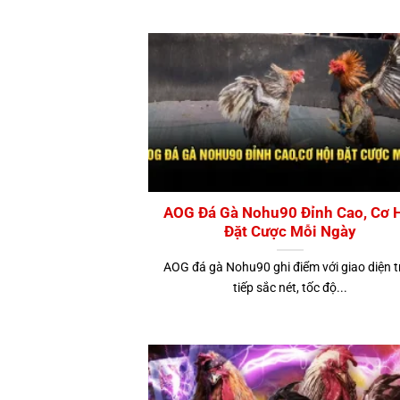
Đặc điểm nổi bật của đá gà No
AOG Đá Gà Nohu90 Đỉnh Cao, Cơ 
Đặt Cược Mỗi Ngày
Sân đấu
đá gà Nohu90
luôn mang lại sự hấp dẫn nhờ
chuyên nghiệp, thu hút đông đảo người tham gia.
AOG đá gà Nohu90 ghi điểm với giao diện t
tiếp sắc nét, tốc độ...
Trực tiếp trận đấu kịch tính
Mọi trận đấu đều được phát sóng với chất lượng hìn
cảm giác như đang có mặt tại sới thực tế. Sự căng th