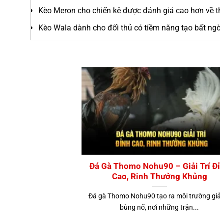
Kèo Meron cho chiến kê được đánh giá cao hơn về th
Kèo Wala dành cho đối thủ có tiềm năng tạo bất ngờ,
Kèo Hòa khi hai chiến kê được xem là ngang tài nga
Kèo chấp để điều chỉnh sức mạnh giữa hai bên, cân 
Kèo theo hiệp đấu cho phép dự đoán kết quả theo từ
Đá Gà Thomo Nohu90 – Giải Trí Đ
Cao, Rinh Thưởng Khủng
Đá gà Thomo Nohu90 tạo ra môi trường giải
bùng nổ, nơi những trận...