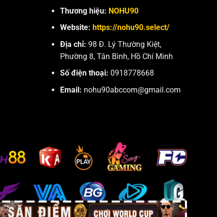
Thương hiệu:
NOHU90
Website:
https://nohu90.select/
Địa chỉ:
98 Đ. Lý Thường Kiệt,
Phường 8, Tân Bình, Hồ Chí Minh
Số điện thoại:
0918778668
Email:
nohu90abccom@gmail.com