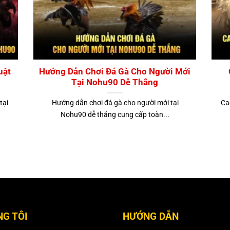
hi tiết về thời gian, hiệu suất thi đấu. Nhờ đó, người xem có t
ại Nohu90.
hu90 mở rộng nhiều lựa chọn như cựa sắt, cựa dao hay tre truy
uật
Hướng Dẫn Chơi Đá Gà Cho Người Mới
ều có đặc trưng riêng tạo nên sự mới mẻ liên tục.
Tại Nohu90 Dễ Thắng
ng, minh bạch. Điều này đảm bảo sự công bằng, uy tín trong từn
tại
Hướng dẫn chơi đá gà cho người mới tại
Ca
Nohu90 dễ thắng cung cấp toàn...
 chính là mức trả thưởng rõ ràng, ổn định. Hệ thống luôn côn
 ban đầu.
ối để mang lại sự hấp dẫn lâu dài. Đây là yếu tố giúp người t
ức này.
NG TÔI
HƯỚNG DẪN