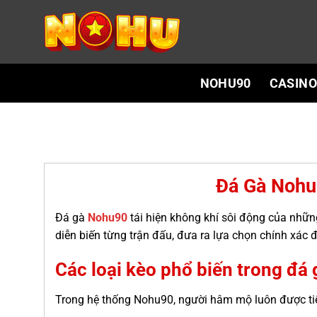
Chuyển
đến
nội
dung
NOHU90
CASINO
Đá Gà Nohu9
Đá gà
Nohu90
tái hiện không khí sôi động của những
diễn biến từng trận đấu, đưa ra lựa chọn chính xác đ
Các loại kèo phổ biến trong đá
Trong hệ thống Nohu90, người hâm mộ luôn được tiếp