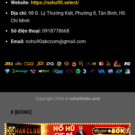
Website:
https://nohu90.select/
Địa chỉ:
98 Đ. Lý Thường Kiệt, Phường 8, Tân Bình, Hồ
Chí Minh
Số điện thoại:
0918778668
Email:
nohu90abccom@gmail.com
Copyright 2026 ©
nohu90abc.com
X [ĐÓNG]