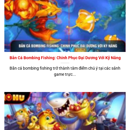
Điểm nổi bật của game bắn cá Nohu90
Các yếu tố nổi bật chính là điều làm nên sức hấp dẫn
riêng biệt cho dòng game này tại Nohu90. Từ thiết kế
trực quan, hệ thống vũ khí phong phú cho tới sự xuất
hiện của nhiều boss khủng, tất cả hòa quyện tạo nên
trải nghiệm khác biệt. Đây chính là lý do khiến người
tham gia luôn cảm thấy mới mẻ, cuốn hút.
Bắn Cá Bombing Fishing: Chinh Phục Đại Dương Với Kỹ Năng
Bắn cá bombing fishing trở thành tâm điểm chú ý tại các sảnh
Đồ họa sắc nét, sinh động
game trực...
Thiết kế hình ảnh được đầu tư công phu với màu sắc
tươi sáng, nhân vật sinh động, hiệu ứng bắt mắt. Mỗi
khung cảnh gợi nên cảm giác như đang lạc vào thế
giới biển cả thật sự. Điều này nâng cao giá trị giải trí,
giữ chân người tham gia lâu hơn.
Các chi tiết trong game đều được xử lý mượt mà,
không gây hiện tượng giật lag. Tốc độ khung hình ổn