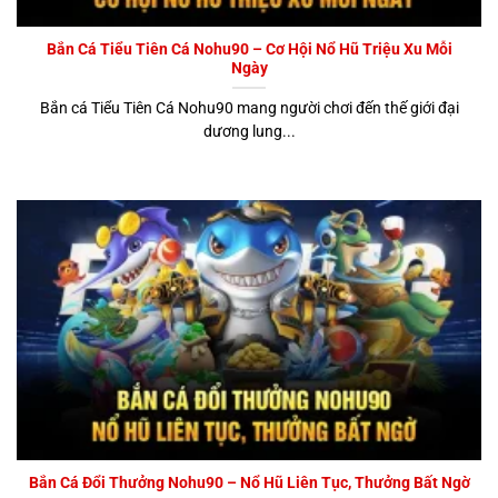
Bắn Cá Tiểu Tiên Cá Nohu90 – Cơ Hội Nổ Hũ Triệu Xu Mỗi
Ngày
Bắn cá Tiểu Tiên Cá Nohu90 mang người chơi đến thế giới đại
dương lung...
Bắn Cá Đổi Thưởng Nohu90 – Nổ Hũ Liên Tục, Thưởng Bất Ngờ