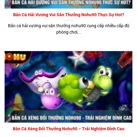
Điểm nhấn không thể bỏ qua chính là hệ thống boss
Bắn Cá Hải Vương Vui Săn Thưởng Nohu90 Thực Sự Hot?
được thiết kế đa dạng. Mỗi nhân vật sở hữu hình dáng
độc đáo, mức độ khó khác nhau, phần thưởng giá trị.
Bắn cá hải vương vui săn thưởng nohu90 cung cấp nhiều cấp độ
Đây chính là thử thách khiến nhiều người luôn muốn
phòng chơi...
chinh phục.
Sự xuất hiện của boss trong từng màn chơi tạo nên
bầu không khí gay cấn. Người tham gia cần phối hợp
chiến thuật, sử dụng vũ khí phù hợp để giành chiến
thắng. Điều này giúp trải nghiệm trở nên lôi cuốn hơn
bao giờ hết.
Bắn Cá Xèng Đổi Thưởng Nohu90 – Trải Nghiệm Đỉnh Cao