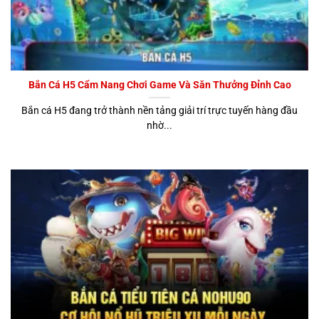
Chiến thuật bắn cá hiệu quả tại Nohu90
Bắn Cá H5 Cẩm Nang Chơi Game Và Săn Thưởng Đỉnh Cao
Kết luận
Bắn cá H5 đang trở thành nền tảng giải trí trực tuyến hàng đầu
nhờ...
Trò bắn cá tại Nohu90 hội tụ đủ các yếu tố: thiết kế đồ
họa mãn nhãn, kho vũ khí phong phú, hệ thống boss
đa dạng cùng những chiến lược hợp lý. Sự kết hợp này
tạo nên hành trình giải trí thú vị, vừa mang tính thử
thách vừa mở ra cơ hội nhận phần thưởng cao.
Xem Thêm:
Đá Gà Nohu90
Kịch Tính,
Tỷ Lệ Cược Cao Trận Đấu Trực Tiếp