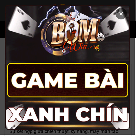
Chuyển
đến
×
nội
dung
SOI KÈO
XEM BÓNG
Trang Chủ
-
Bắn Cá
Bắn Cá Nohu90 Đồ Họa Đẹp, Giải Trí
Thú Vị Thưởng Cực Cao
Bắn cá Nohu90
mang đến không gian đại dương sống
động với hình ảnh sắc nét, hiệu ứng bắt mắt, giúp
người tham gia có trải nghiệm chân thực, hấp dẫn. Trò
chơi không chỉ đơn thuần là giải trí mà còn đem lại cơ
hội nhận thưởng lớn từ những màn săn cá gay cấn.
Sự kết hợp giữa chiến thuật, kỹ năng, may mắn tạo