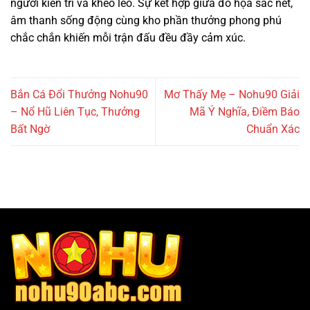
người kiên trì và khéo léo. Sự kết hợp giữa đồ họa sắc nét,
âm thanh sống động cùng kho phần thưởng phong phú
chắc chắn khiến mỗi trận đấu đều đầy cảm xúc.
Bắn Cá Đổi Thưởng Nohu90
Mơ Thấy Mẹ – Nohu90 Giải
– Nổ Hũ Liên Tục, Thưởng
Mã Ý Nghĩa, Điềm Báo
Bất Ngờ
Chuẩn Xác