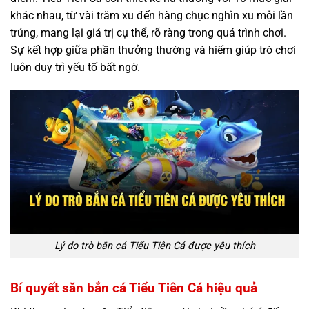
khác nhau, từ vài trăm xu đến hàng chục nghìn xu mỗi lần
trúng, mang lại giá trị cụ thể, rõ ràng trong quá trình chơi.
Sự kết hợp giữa phần thưởng thường và hiếm giúp trò chơi
luôn duy trì yếu tố bất ngờ.
Lý do trò bắn cá Tiểu Tiên Cá được yêu thích
Bí quyết săn bắn cá Tiểu Tiên Cá hiệu quả