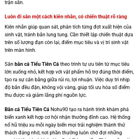
trận săn.
Luôn đi săn một cách kiên nhẫn, có chiến thuật rõ ràng
Kiên nhẫn giúp quan sát, phân tích từng đợt xuất hiện của
sinh vật, tránh bắn lung tung. Cần thiết lập chiến thuật dựa
trên số lượng đạn còn lại, điểm mục tiêu và vị trí sinh vật
trên màn hình.
Săn
bắn cá Tiểu Tiên Cá
theo trình tự ưu tiên từ mục tiêu
lớn xuống nhỏ, kết hợp với vật phẩm hỗ trợ đúng thời điểm,
tạo ra sự cân bằng giữa rủi ro, lợi nhuận. Việc duy trì nhịp
độ bắn đều đặn, không vội vàng, giúp tối ưu hóa số điểm
thu được và giảm lãng phí nguồn lực.
Bắn cá Tiểu Tiên Cá
Nohu90 tạo ra hành trình khám phá
biển xanh kết hợp cơ hội nhận thưởng đỉnh cao. Hệ thống
nổ hũ triệu xu mỗi ngày biến mọi trải nghiệm thành thử
thách đáng nhớ, nơi phần thưởng luôn chờ đợi những