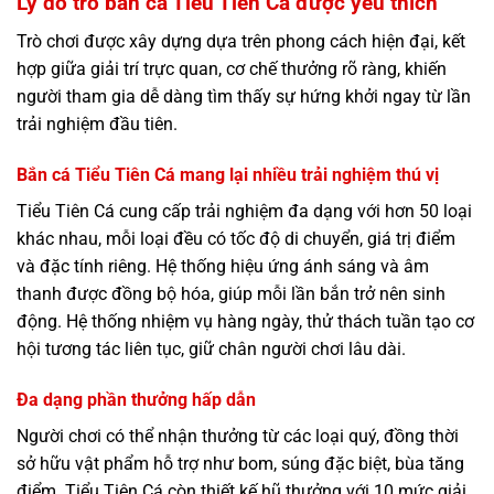
Lý do trò bắn cá Tiểu Tiên Cá được yêu thích
Trò chơi được xây dựng dựa trên phong cách hiện đại, kết
hợp giữa giải trí trực quan, cơ chế thưởng rõ ràng, khiến
người tham gia dễ dàng tìm thấy sự hứng khởi ngay từ lần
trải nghiệm đầu tiên.
Bắn cá Tiểu Tiên Cá mang lại nhiều trải nghiệm thú vị
Tiểu Tiên Cá cung cấp trải nghiệm đa dạng với hơn 50 loại
khác nhau, mỗi loại đều có tốc độ di chuyển, giá trị điểm
và đặc tính riêng. Hệ thống hiệu ứng ánh sáng và âm
thanh được đồng bộ hóa, giúp mỗi lần bắn trở nên sinh
động. Hệ thống nhiệm vụ hàng ngày, thử thách tuần tạo cơ
hội tương tác liên tục, giữ chân người chơi lâu dài.
Đa dạng phần thưởng hấp dẫn
Người chơi có thể nhận thưởng từ các loại quý, đồng thời
sở hữu vật phẩm hỗ trợ như bom, súng đặc biệt, bùa tăng
điểm. Tiểu Tiên Cá còn thiết kế hũ thưởng với 10 mức giải