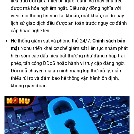
liệu trao đổi giữa thiết bị người dùng và máy chủ đều
được mã hóa nghiêm ngặt. Điều này đồng nghĩa với
việc mọi thông tin như tài khoản, mật khẩu, số dư hay
lịch sử giao dịch đều được an toàn trước nguy cơ đánh
cắp hoặc nghe lén.
Hệ thống giám sát và phòng thủ 24/7:
Chính sách bảo
mật
Nohu triển khai cơ chế giám sát liên tục nhằm phát
hiện sớm các dấu hiệu bất thường như đăng nhập trái
phép, tấn công DDoS hoặc hành vi truy cập đáng ngờ.
Đội ngũ chuyên gia an ninh mạng kịp thời xử lý, giảm
thiểu rủi ro và đảm bảo hệ thống vận hành ổn định,
không gián đoạn.