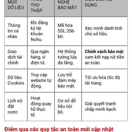
MỤC
NGHỆ
THU
DỤNG
DỮ LIỆU
BẢO MẬT
THẬP
Khi đăng
Thông
Mã hóa
ký tài
Xác minh danh tính
tin cá
SSL 256-
khoản
chủ sở hữu.
nhân
bit.
Nohu.
Giao
Qua ngân
Hệ thống
Chính sách bảo mậ
t
dịch tài
hàng, ví
tường lửa
cam kết nạp rút tiền
chính
điện tử.
đa tầng.
an toàn.
Truy cập
Lưu trữ
Dữ liệu
Tối ưu hóa tốc độ
website tự
đám mây
Cookies
tải trang.
động.
bảo mật.
Hoạt
Lịch sử
Cơ sở dữ
động quay
Giải quyết tranh
đặt
liệu nội
hũ thực
chấp minh bạch.
cược
bộ.
tế.
Điểm qua các quy tắc an toàn mới cập nhật