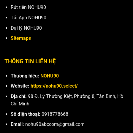
Rút tiền NOHU90
Tải App NOHU90
Đại lý NOHU90
Sitemaps
THÔNG TIN LIÊN HỆ
Thương hiệu:
NOHU90
Website:
https://nohu90.select/
Địa chỉ:
98 Đ. Lý Thường Kiệt, Phường 8, Tân Bình, Hồ
Chí Minh
Số điện thoại:
0918778668
Email:
nohu90abccom@gmail.com