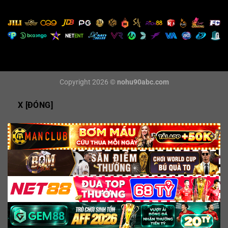
Copyright 2026 ©
nohu90abc.com
X [ĐÓNG]