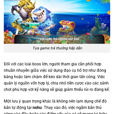
Tựa game trả thưởng hấp dẫn
Đối với các loài boss lớn, người tham gia cần phối hợp
nhuần nhuyễn giữa việc sử dụng đạo cụ hỗ trợ như đóng
băng hoặc làm chậm để kéo dài thời gian tấn công. Việc
quản lý nguồn vốn hợp lý, chia nhỏ tiền cược vào các sảnh
chơi phù hợp với kỹ năng sẽ giúp giảm thiểu rủi ro đáng kể.
Một lưu ý quan trọng khác là không nên lạm dụng chế độ
bắn tự động tại
nohu
. Thay vào đó, việc ngắm bắn thủ
công vào đầu hoặc các điểm yếu của cá sẽ mang lại hiệu