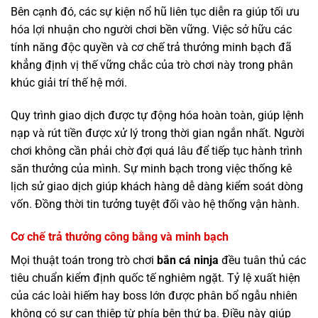
Bên cạnh đó, các sự kiện nổ hũ liên tục diễn ra giúp tối ưu
hóa lợi nhuận cho người chơi bền vững. Việc sở hữu các
tính năng độc quyền và cơ chế trả thưởng minh bạch đã
khẳng định vị thế vững chắc của trò chơi này trong phân
khúc giải trí thế hệ mới.
Quy trình giao dịch được tự động hóa hoàn toàn, giúp lệnh
nạp và rút tiền được xử lý trong thời gian ngắn nhất. Người
chơi không cần phải chờ đợi quá lâu để tiếp tục hành trình
săn thưởng của mình. Sự minh bạch trong việc thống kê
lịch sử giao dịch giúp khách hàng dễ dàng kiểm soát dòng
vốn. Đồng thời tin tưởng tuyệt đối vào hệ thống vận hành.
Cơ chế trả thưởng công bằng và minh bạch
Mọi thuật toán trong trò chơi
bắn cá ninja
đều tuân thủ các
tiêu chuẩn kiểm định quốc tế nghiêm ngặt. Tỷ lệ xuất hiện
của các loài hiếm hay boss lớn được phân bổ ngẫu nhiên
không có sự can thiệp từ phía bên thứ ba. Điều này giúp