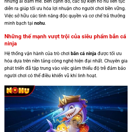
những ai đam mê. Bên cạnh đó, các sự kiện nổ hũ liên tục
diễn ra giúp tối ưu hóa lợi nhuận cho người chơi bền vững.
Việc sở hữu các tính năng độc quyền và cơ chế trả thưởng
minh bạch tại
nohu
.
Những thế mạnh vượt trội của siêu phẩm bắn cá
ninja
Hệ thống vận hành của trò chơi
bắn cá ninja
được tối ưu
hóa dựa trên nền tảng công nghệ hiện đại nhất. Chuyên gia
phát triển đã tập trung vào việc giảm thiểu độ trễ đảm bảo
người chơi có thể điều khiển vũ khí linh hoạt.