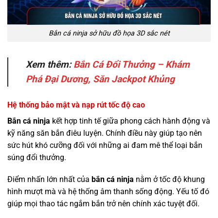
Bắn cá ninja sở hữu đồ họa 3D sắc nét
Xem thêm:
Bắn Cá Đổi Thưởng – Khám
Phá Đại Dương, Săn Jackpot Khủng
Hệ thống bảo mật và nạp rút tốc độ cao
Bắn cá ninja
kết hợp tinh tế giữa phong cách hành động và
kỹ năng săn bắn điêu luyện. Chính điều này giúp tạo nên
sức hút khó cưỡng đối với những ai đam mê thể loại bắn
súng đổi thưởng.
Điểm nhấn lớn nhất của
bắn cá ninja
nằm ở tốc độ khung
hình mượt mà và hệ thống âm thanh sống động. Yếu tố đó
giúp mọi thao tác ngắm bắn trở nên chính xác tuyệt đối.