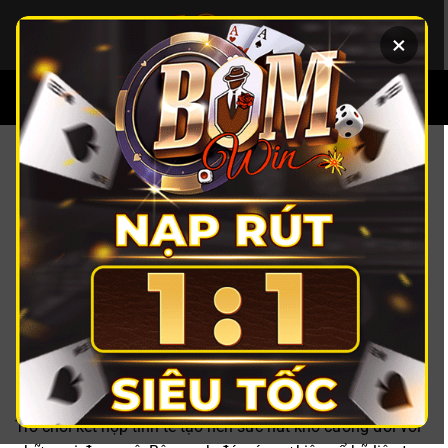
Chuyển
đến
×
nội
dung
SOI KÈO
XEM BÓNG
Trang Chủ
-
Bắn Cá
-
Bắn Cá Ninja: Trải Nghiệm Các Bí
Quyết Săn Thưởng Lớn
Bắn Cá Ninja: Trải Nghiệm Các Bí
Quyết Săn Thưởng Lớn
ĐÃ ĐĂNG TRÊN
10 THÁNG 4, 2026
BỞI
CTV
Bắn cá ninja
mở ra thế giới giải trí trực tuyến đầy màu sắc.
Trò chơi kết hợp tinh tế tạo nên sức hút khó cưỡng đối với