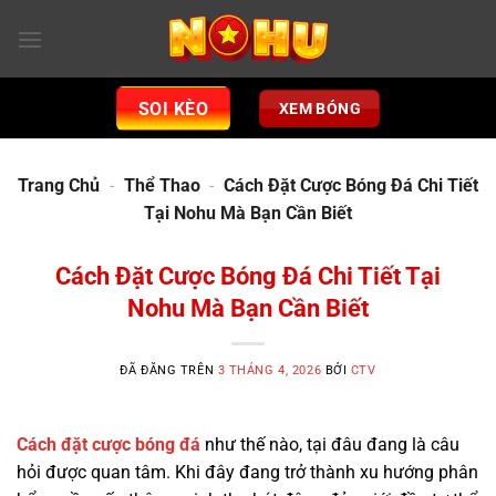
Chuyển
đến
×
nội
dung
SOI KÈO
XEM BÓNG
Trang Chủ
-
Thể Thao
-
Cách Đặt Cược Bóng Đá Chi Tiết
Tại Nohu Mà Bạn Cần Biết
Cách Đặt Cược Bóng Đá Chi Tiết Tại
Nohu Mà Bạn Cần Biết
ĐÃ ĐĂNG TRÊN
3 THÁNG 4, 2026
BỞI
CTV
Cách đặt cược bóng đá
như thế nào, tại đâu đang là câu
hỏi được quan tâm. Khi đây đang trở thành xu hướng phân