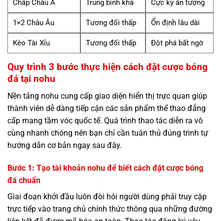
Chấp Châu Á
Trung bình khá
Cực kỳ ấn tượng
1×2 Châu Âu
Tương đối thấp
Ổn định lâu dài
Kèo Tài Xỉu
Tương đối thấp
Đột phá bất ngờ
Quy trình 3 bước thực hiện cách đặt cược bóng
đá tại nohu
Nền tảng nohu cung cấp giao diện hiển thị trực quan giúp
thành viên dễ dàng tiếp cận các sản phẩm thể thao đẳng
cấp mang tầm vóc quốc tế. Quá trình thao tác diễn ra vô
cùng nhanh chóng nên bạn chỉ cần tuân thủ đúng trình tự
hướng dẫn cơ bản ngay sau đây.
Bước 1: Tạo tài khoản nohu để biết cách đặt cược bóng
đá chuẩn
Giai đoạn khởi đầu luôn đòi hỏi người dùng phải truy cập
trực tiếp vào trang chủ chính thức thông qua những đường