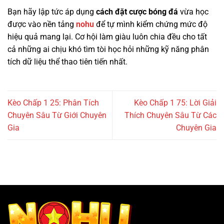
Bạn hãy lập tức áp dụng
cách đặt cược bóng đá
vừa học
được vào nền tảng
nohu
để tự mình kiểm chứng mức độ
hiệu quả mang lại. Cơ hội làm giàu luôn chia đều cho tất
cả những ai chịu khó tìm tòi học hỏi những kỹ năng phân
tích dữ liệu thể thao tiên tiến nhất.
Kèo Chấp 1 25: Phân Tích
Kèo Chấp 1 75: Lời Giải
Chuyên Sâu Từ Giới Chuyên
Thích Chuyên Sâu Từ Các
Gia
Chuyên Gia