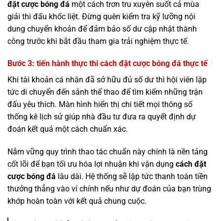
đặt cược bóng đá
một cách trơn tru xuyên suốt cả mùa
giải thi đấu khốc liệt. Đừng quên kiểm tra kỹ lưỡng nội
dung chuyển khoản để đảm bảo số dư cập nhật thành
công trước khi bắt đầu tham gia trải nghiệm thực tế.
Bước 3: tiến hành thực thi cách đặt cược bóng đá thực tế
Khi tài khoản cá nhân đã sở hữu đủ số dư thì hội viên lập
tức di chuyển đến sảnh thể thao để tìm kiếm những trận
đấu yêu thích. Màn hình hiển thị chi tiết mọi thông số
thống kê lịch sử giúp nhà đầu tư đưa ra quyết định dự
đoán kết quả một cách chuẩn xác.
Nắm vững quy trình thao tác chuẩn này chính là nền tảng
cốt lõi để bạn tối ưu hóa lợi nhuận khi vận dụng
cách đặt
cược bóng đá
lâu dài. Hệ thống sẽ lập tức thanh toán tiền
thưởng thẳng vào ví chính nếu như dự đoán của bạn trùng
khớp hoàn toàn với kết quả chung cuộc.