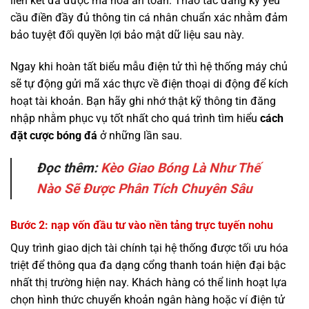
liên kết đã được mã hóa an toàn. Thao tác đăng ký yêu
cầu điền đầy đủ thông tin cá nhân chuẩn xác nhằm đảm
bảo tuyệt đối quyền lợi bảo mật dữ liệu sau này.
Ngay khi hoàn tất biểu mẫu điện tử thì hệ thống máy chủ
sẽ tự động gửi mã xác thực về điện thoại di động để kích
hoạt tài khoản. Bạn hãy ghi nhớ thật kỹ thông tin đăng
nhập nhằm phục vụ tốt nhất cho quá trình tìm hiểu
cách
đặt cược bóng đá
ở những lần sau.
Đọc thêm:
Kèo Giao Bóng Là Như Thế
Nào Sẽ Được Phân Tích Chuyên Sâu
Bước 2: nạp vốn đầu tư vào nền tảng trực tuyến nohu
Quy trình giao dịch tài chính tại hệ thống được tối ưu hóa
triệt để thông qua đa dạng cổng thanh toán hiện đại bậc
nhất thị trường hiện nay. Khách hàng có thể linh hoạt lựa
chọn hình thức chuyển khoản ngân hàng hoặc ví điện tử