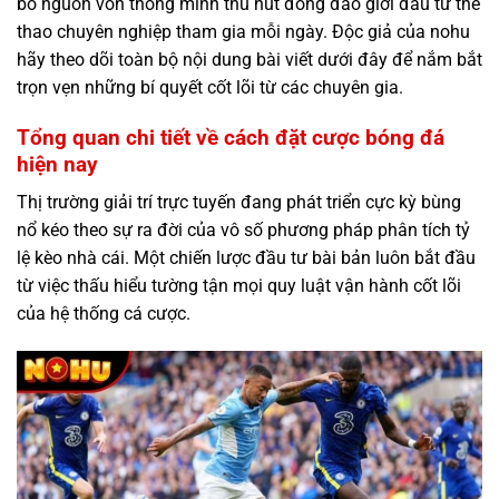
bổ nguồn vốn thông minh thu hút đông đảo giới đầu tư thể
thao chuyên nghiệp tham gia mỗi ngày. Độc giả của nohu
hãy theo dõi toàn bộ nội dung bài viết dưới đây để nắm bắt
trọn vẹn những bí quyết cốt lõi từ các chuyên gia.
Tổng quan chi tiết về cách đặt cược bóng đá
hiện nay
Thị trường giải trí trực tuyến đang phát triển cực kỳ bùng
nổ kéo theo sự ra đời của vô số phương pháp phân tích tỷ
lệ kèo nhà cái. Một chiến lược đầu tư bài bản luôn bắt đầu
từ việc thấu hiểu tường tận mọi quy luật vận hành cốt lõi
của hệ thống cá cược.