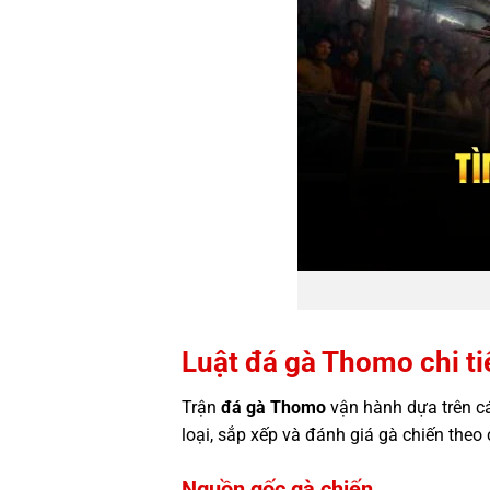
Luật đá gà Thomo chi ti
Trận
đá gà Thomo
vận hành dựa trên cá
loại, sắp xếp và đánh giá gà chiến theo 
Nguồn gốc gà chiến