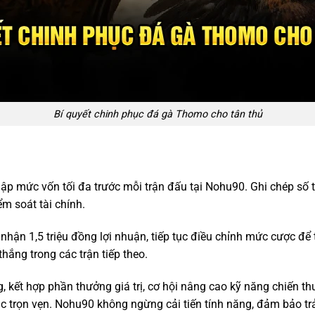
Bí quyết chinh phục đá gà Thomo cho tân thủ
 lập mức vốn tối đa trước mỗi trận đấu tại Nohu90. Ghi chép số 
ểm soát tài chính.
i nhận 1,5 triệu đồng lợi nhuận, tiếp tục điều chỉnh mức cược để
thắng trong các trận tiếp theo.
, kết hợp phần thưởng giá trị, cơ hội nâng cao kỹ năng chiến th
úc trọn vẹn. Nohu90 không ngừng cải tiến tính năng, đảm bảo tr