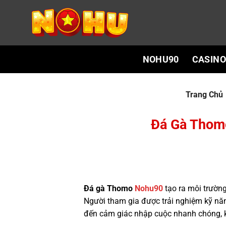
Chuyển
đến
nội
dung
NOHU90
CASINO
Trang Chủ
Đá Gà Thomo
Đá gà Thomo
Nohu90
tạo ra môi trường 
Người tham gia được trải nghiệm kỹ năng
đến cảm giác nhập cuộc nhanh chóng, kh