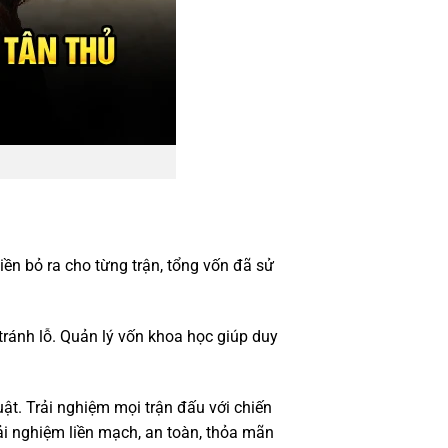
tiền bỏ ra cho từng trận, tổng vốn đã sử
 tránh lỗ. Quản lý vốn khoa học giúp duy
uật. Trải nghiệm mọi trận đấu với chiến
ải nghiệm liền mạch, an toàn, thỏa mãn