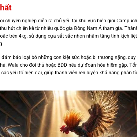
nhất
họi chuyên nghiệp diễn ra chủ yếu tại khu vực biên giới Campuch
 thu hút chiến kê từ nhiều quốc gia Đông Nam Á tham gia. Thành
oặc trên 4kg, sử dụng cựa sắt sắc nhọn nhằm tăng tính kịch liệt
ng.
hi, đảm bảo loại bỏ những con kiệt sức hoặc bị thương nặng, duy
nhà, Wala cho đối thủ hoặc BDD nếu dự đoán hòa hiếm gặp. Tổ
ác yếu tố hiện đại, giúp thành viên rèn luyện khả năng phân tí