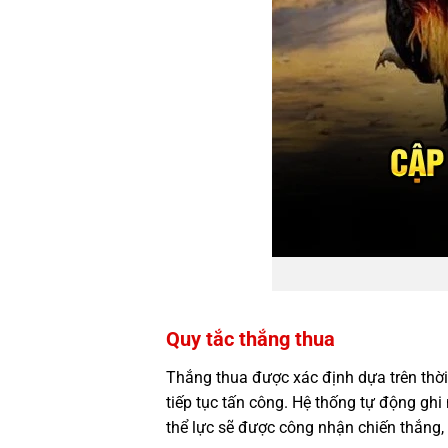
Quy tắc thắng thua
Thắng thua được xác định dựa trên thời
tiếp tục tấn công. Hệ thống tự động ghi 
thể lực sẽ được công nhận chiến thắng, 