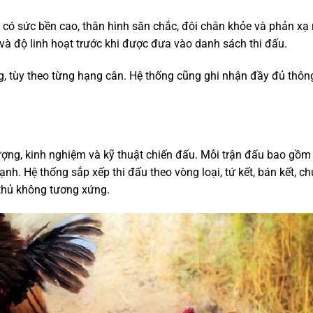
có sức bền cao, thân hình săn chắc, đôi chân khỏe và phản xạ n
h và độ linh hoạt trước khi được đưa vào danh sách thi đấu.
g, tùy theo từng hạng cân. Hệ thống cũng ghi nhận đầy đủ thông
ượng, kinh nghiệm và kỹ thuật chiến đấu. Mỗi trận đấu bao gồm 
h. Hệ thống sắp xếp thi đấu theo vòng loại, tứ kết, bán kết, c
 thủ không tương xứng.