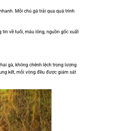
hanh. Mỗi chú gà trải qua quá trình
 tin về tuổi, màu lông, nguồn gốc xuất
hai gà, không chênh lệch trọng lượng
hung kết, mỗi vòng đều được giám sát