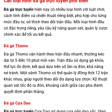
Các loại hình đá gà trực tuyến phổ biến
Đá gà trực tuyến
hiện nay có nhiều loại hình với luật chơi,
cách tính điểm và chiến thuật riêng biệt, phù hợp cho từng
mức đầu tư, sở thích theo dõi trận đấu. Mỗi loại hình đều
có đặc trưng riêng, yêu cầu kỹ năng quan sát, quản lý cược
chính xác để tối ưu kết quả.
Đá gà Thomo
Đá gà Thomo vận hành theo trận đấu nhanh, thường kéo
dài từ 5 đến 10 phút mỗi ván. Trận đấu sử dụng gà khỏe,
thể lực ổn định, kết quả dựa trên số lần ra đòn, khả năng
né tránh. Một sảnh Thomo có thể quản lý đồng thời 12 trận
khác nhau, giúp người theo dõi đa dạng lựa chọn. Kỹ thuật
quan sát tốc độ ra đòn, khoảng cách giữa các pha đánh
quyết định phần thắng.
Đá gà Cựa Dao
Đá gà trực tuyến
Cựa Dao sử dụng cựa gắn dao sắc, tăng