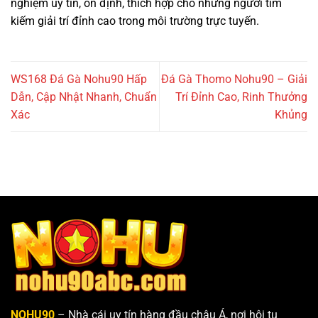
nghiệm uy tín, ổn định, thích hợp cho những người tìm
kiếm giải trí đỉnh cao trong môi trường trực tuyến.
WS168 Đá Gà Nohu90 Hấp
Đá Gà Thomo Nohu90 – Giải
Dẫn, Cập Nhật Nhanh, Chuẩn
Trí Đỉnh Cao, Rinh Thưởng
Xác
Khủng
NOHU90
– Nhà cái uy tín hàng đầu châu Á, nơi hội tụ