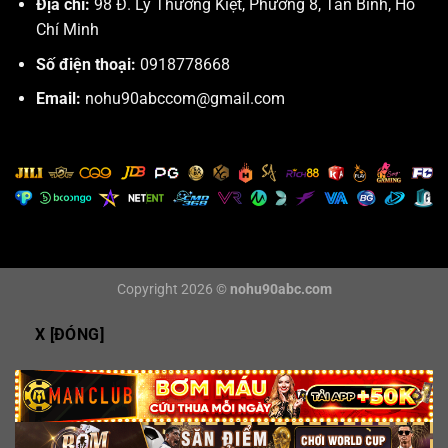
Địa chỉ:
98 Đ. Lý Thường Kiệt, Phường 8, Tân Bình, Hồ
Chí Minh
Số điện thoại:
0918778668
Email:
nohu90abccom@gmail.com
Copyright 2026 ©
nohu90abc.com
X [ĐÓNG]