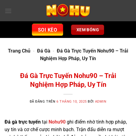
Chuyển
đến
×
nội
dung
SOI KÈO
XEM BÓNG
Trang Chủ
-
Đá Gà
-
Đá Gà Trực Tuyến Nohu90 – Trải
Nghiệm Hợp Pháp, Uy Tín
Đá Gà Trực Tuyến Nohu90 – Trải
Nghiệm Hợp Pháp, Uy Tín
ĐÃ ĐĂNG TRÊN
6 THÁNG 10, 2025
BỞI
ADMIN
Đá gà trực tuyến
tại
Nohu90
ghi điểm nhờ tính hợp pháp,
uy tín và cơ chế cược minh bạch. Trận đấu diễn ra mượt