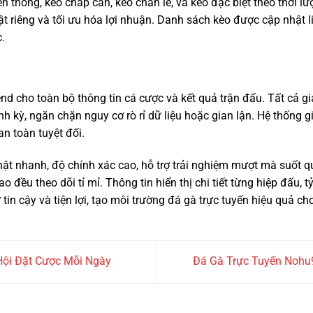
thống, kèo chấp cân, kèo chẵn lẻ, và kèo đặc biệt theo thời lư
ật riêng và tối ưu hóa lợi nhuận. Danh sách kèo được cập nhật li
.
d cho toàn bộ thông tin cá cược và kết quả trận đấu. Tất cả gi
nh kỳ, ngăn chặn nguy cơ rò rỉ dữ liệu hoặc gian lận. Hệ thống g
n toàn tuyệt đối.
ật nhanh, độ chính xác cao, hỗ trợ trải nghiệm mượt mà suốt qu
o đều theo dõi tỉ mỉ. Thông tin hiển thị chi tiết từng hiệp đấu, t
n cậy và tiện lợi, tạo môi trường đá gà trực tuyến hiệu quả ch
ội Đặt Cược Mỗi Ngày
Đá Gà Trực Tuyến Nohu9