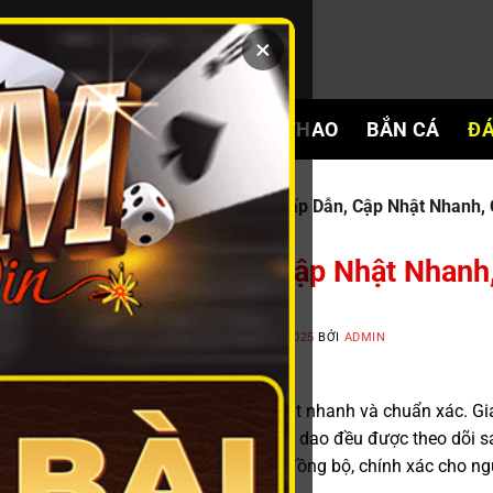
×
NỔ HŨ
GAME BÀI
THỂ THAO
BẮN CÁ
ĐÁ
ủ
-
Đá Gà
-
WS168 Đá Gà Nohu90 Hấp Dẫn, Cập Nhật Nhanh, 
à Nohu90 Hấp Dẫn, Cập Nhật Nhanh
ĐÃ ĐĂNG TRÊN
6 THÁNG 10, 2025
BỞI
ADMIN
 tín qua từng trận đấu, dữ liệu cập nhật nhanh và chuẩn xác. Gia
tiết theo từng hiệp. Các trận cựa sắt,cựa dao đều được theo dõi 
ia sảnh WS168 đảm bảo trải nghiệm đồng bộ, chính xác cho ngườ