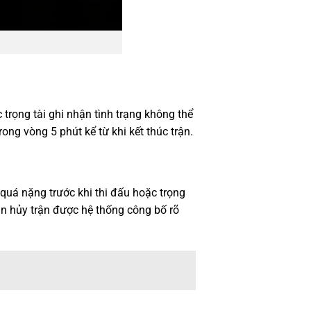
 trọng tài ghi nhận tình trạng không thể
ong vòng 5 phút kể từ khi kết thúc trận.
 quá nặng trước khi thi đấu hoặc trọng
tin hủy trận được hệ thống công bố rõ