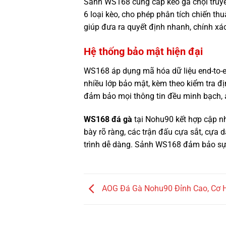
Sảnh WS168 cung cấp kèo gà chọi truyền 
6 loại kèo, cho phép phân tích chiến thu
giúp đưa ra quyết định nhanh, chính xác
Hệ thống bảo mật hiện đại
WS168 áp dụng mã hóa dữ liệu end-to-en
nhiều lớp bảo mật, kèm theo kiểm tra đị
đảm bảo mọi thông tin đều minh bạch, a
WS168 đá gà
tại Nohu90 kết hợp cập nh
bày rõ ràng, các trận đấu cựa sắt, cựa da
trình dễ dàng. Sảnh WS168 đảm bảo sự ti
AOG Đá Gà Nohu90 Đỉnh Cao, Cơ H