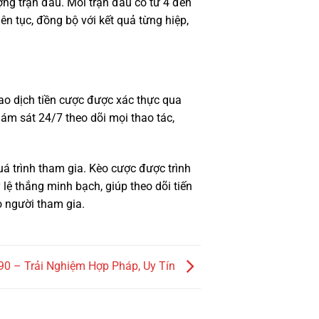
ợng trận đấu. Mỗi trận đấu có từ 4 đến
ên tục, đồng bộ với kết quả từng hiệp,
ao dịch tiền cược được xác thực qua
iám sát 24/7 theo dõi mọi thao tác,
á trình tham gia. Kèo cược được trình
ỷ lệ thắng minh bạch, giúp theo dõi tiến
o người tham gia.
0 – Trải Nghiệm Hợp Pháp, Uy Tín