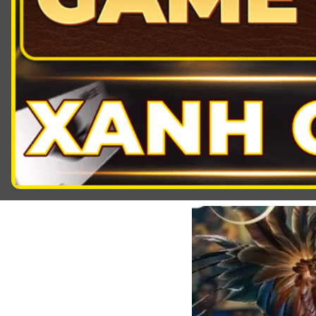
Giới thiệu về sảnh WS1
Sảnh
WS168 đá gà
tại Nohu90 cung cấp
viên theo dõi livestream chất lượng cao 
hãn, Shamo bền lực, Asil cơ bắp, phân
Trước khi trận đấu diễn ra, trọng tài ki
đến chục phút tùy hình thức. Hệ thống 
WS168 cập nhật liên tục lịch thi đấu, kết
trực tuyến giải đáp thắc mắc, xử lý yê