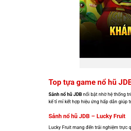
Top tựa game nổ hũ JDB
Sảnh nổ hũ JDB
nổi bật nhờ hệ thống t
kế tỉ mỉ kết hợp hiệu ứng hấp dẫn giúp tr
Sảnh nổ hũ JDB – Lucky Fruit
Lucky Fruit mang đến trải nghiệm trực 