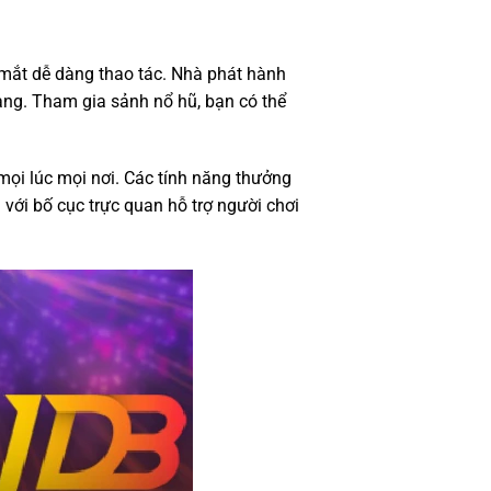
t mắt dễ dàng thao tác. Nhà phát hành
àng. Tham gia sảnh nổ hũ, bạn có thể
 mọi lúc mọi nơi. Các tính năng thưởng
 với bố cục trực quan hỗ trợ người chơi