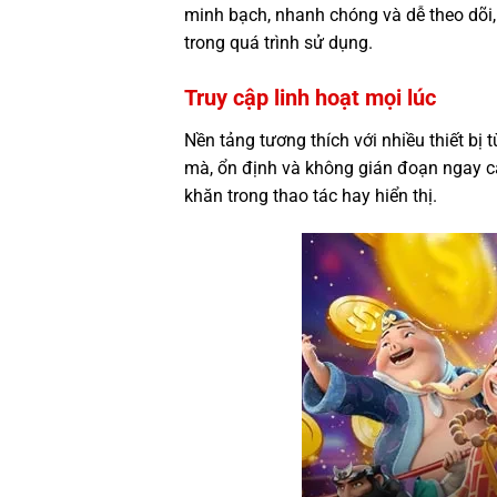
minh bạch, nhanh chóng và dễ theo dõi, 
trong quá trình sử dụng.
Truy cập linh hoạt mọi lúc
Nền tảng tương thích với nhiều thiết bị
mà, ổn định và không gián đoạn ngay cả
khăn trong thao tác hay hiển thị.