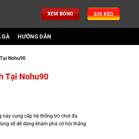
XEM BÓNG
SOI KÈO
 GÀ
HƯỚNG DẪN
 Tại Nohu90
h Tại Nohu90
g này cung cấp hệ thống trò chơi đa
 dùng sẽ dễ dàng khám phá cơ hội thắng