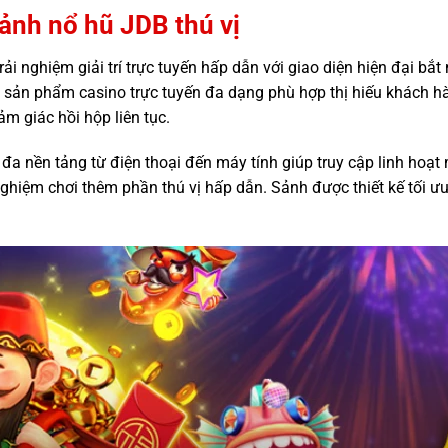
ảnh nổ hũ JDB thú vị
i nghiệm giải trí trực tuyến hấp dẫn với giao diện hiện đại bắ
u sản phẩm casino trực tuyến đa dạng phù hợp thị hiếu khách h
m giác hồi hộp liên tục.
 đa nền tảng từ điện thoại đến máy tính giúp truy cập linh hoạt
nghiệm chơi thêm phần thú vị hấp dẫn. Sảnh được thiết kế tối ưu