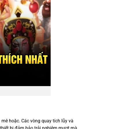
 mê hoặc. Các vòng quay tích lũy và
 thiết bị đảm bảo trải nghiệm mượt mà,