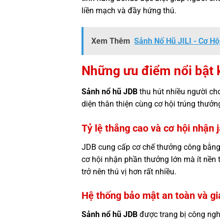
liền mạch và đầy hứng thú.
Xem Thêm
Sảnh Nổ Hũ JILI - Cơ H
Những ưu điểm nổi bật 
Sảnh nổ hũ JDB
thu hút nhiều người chơ
diện thân thiện cùng cơ hội trúng thưởn
Tỷ lệ thắng cao và cơ hội nhận 
JDB cung cấp cơ chế thưởng công bằng k
cơ hội nhận phần thưởng lớn mà ít nền 
trở nên thú vị hơn rất nhiều.
Hệ thống bảo mật an toàn và gi
Sảnh nổ hũ JDB
được trang bị công nghệ