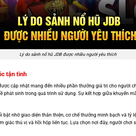
Lý do sảnh nổ hũ JDB được nhiều người yêu thích
c tận tình
ược cập nhật mang đến nhiều phần thưởng giá trị cho người chơ
ề phát sinh trong quá trình sử dụng. Sự kết hợp giữa khuyến mã
.
 bật nhờ giao diện thân thiện, cơ chế thưởng minh bạch và tỷ 
 giác thú vị và hồi hộp liên tục. Lựa chọn nơi đây, người chơi sẽ