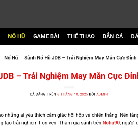
×
NỔ HŨ
GAME BÀI
THỂ THAO
BẮN CÁ
ĐÁ
-
Nổ Hũ
-
Sảnh Nổ Hũ JDB – Trải Nghiệm May Mắn Cực Đỉnh
JDB – Trải Nghiệm May Mắn Cực Đỉn
ĐÃ ĐĂNG TRÊN
6 THÁNG 10, 2025
BỞI
ADMIN
ho những ai yêu thích cảm giác hồi hộp và chiến thắng. Nền tản
 tạo trải nghiệm trọn vẹn. Tham gia sảnh trên
Nohu90
, người