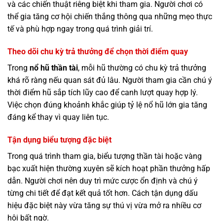
và các chiến thuật riêng biệt khi tham gia. Người chơi có
thể gia tăng cơ hội chiến thắng thông qua những mẹo thực
tế và phù hợp ngay trong quá trình giải trí.
Theo dõi chu kỳ trả thưởng để chọn thời điểm quay
Trong
nổ hũ thần tài
, mỗi hũ thường có chu kỳ trả thưởng
khá rõ ràng nếu quan sát đủ lâu. Người tham gia cần chú ý
thời điểm hũ sắp tích lũy cao để canh lượt quay hợp lý.
Việc chọn đúng khoảnh khắc giúp tỷ lệ nổ hũ lớn gia tăng
đáng kể thay vì quay liên tục.
Tận dụng biểu tượng đặc biệt
Trong quá trình tham gia, biểu tượng thần tài hoặc vàng
bạc xuất hiện thường xuyên sẽ kích hoạt phần thưởng hấp
dẫn. Người chơi nên duy trì mức cược ổn định và chú ý
từng chi tiết để đạt kết quả tốt hơn. Cách tận dụng dấu
hiệu đặc biệt này vừa tăng sự thú vị vừa mở ra nhiều cơ
hội bất ngờ.