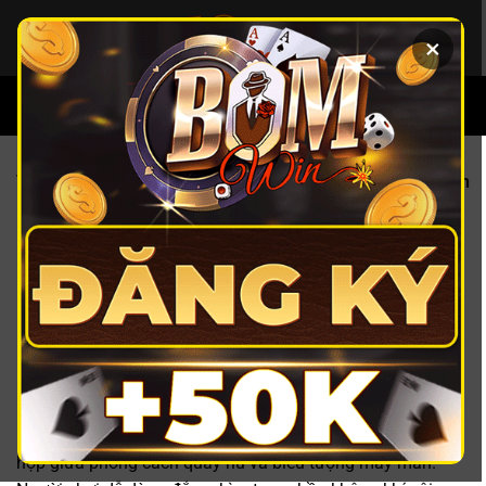
Chuyển
đến
×
nội
dung
SOI KÈO
XEM BÓNG
Trang Chủ
-
Nổ Hũ
-
Nổ Hũ Thần Tài Nohu90 – May Mắn
Hội Tụ, Phần Thưởng Bùng Nổ
Nổ Hũ Thần Tài Nohu90 – May Mắn
Hội Tụ, Phần Thưởng Bùng Nổ
ĐÃ ĐĂNG TRÊN
6 THÁNG 10, 2025
BỞI
ADMIN
Nổ hũ thần tài
là trò giải trí nổi bật trên
Nohu90
nhờ sự kết
hợp giữa phong cách quay hũ và biểu tượng may mắn.