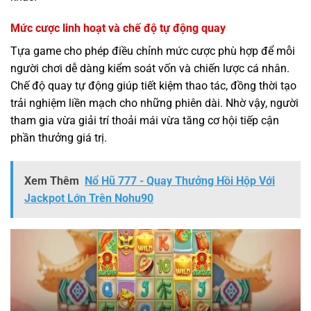
Mức cược linh hoạt và chế độ tự động quay
Tựa game cho phép điều chỉnh mức cược phù hợp để mỗi
người chơi dễ dàng kiểm soát vốn và chiến lược cá nhân.
Chế độ quay tự động giúp tiết kiệm thao tác, đồng thời tạo
trải nghiệm liền mạch cho những phiên dài. Nhờ vậy, người
tham gia vừa giải trí thoải mái vừa tăng cơ hội tiếp cận
phần thưởng giá trị.
Xem Thêm
Nổ Hũ 777 - Quay Thưởng Hồi Hộp Với
Jackpot Lớn Trên Nohu90