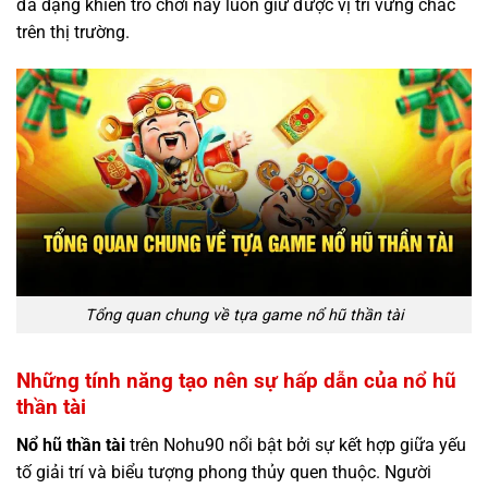
đa dạng khiến trò chơi này luôn giữ được vị trí vững chắc
trên thị trường.
Tổng quan chung về tựa game nổ hũ thần tài
Những tính năng tạo nên sự hấp dẫn của nổ hũ
thần tài
Nổ hũ thần tài
trên Nohu90 nổi bật bởi sự kết hợp giữa yếu
tố giải trí và biểu tượng phong thủy quen thuộc. Người