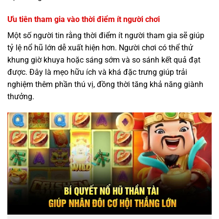
Ưu tiên tham gia vào thời điểm ít người chơi
Một số người tin rằng thời điểm ít người tham gia sẽ giúp
tỷ lệ nổ hũ lớn dễ xuất hiện hơn. Người chơi có thể thử
khung giờ khuya hoặc sáng sớm và so sánh kết quả đạt
được. Đây là mẹo hữu ích và khá đặc trưng giúp trải
nghiệm thêm phần thú vị, đồng thời tăng khả năng giành
thưởng.