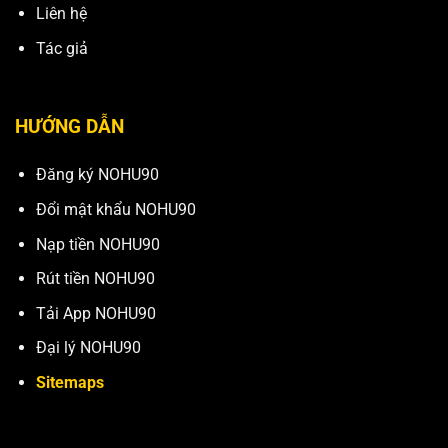
Liên hệ
Tác giả
HƯỚNG DẪN
Đăng ký NOHU90
Đổi mật khẩu NOHU90
Nạp tiền NOHU90
Rút tiền NOHU90
Tải App NOHU90
Đại lý NOHU90
Sitemaps