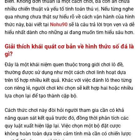
biến. Không đơn thuần là một cách chơi, đá còn ẩn chứa
nhiều chiến thuật và yếu tố tính toán thú vị. Nếu từng nghe
qua nhưng chưa thật sự hiểu rõ về cách vận hành của hình
thức này, bài viết tại
Nohu90
sẽ là câu trả lời trọn vẹn và dễ
hiểu nhất dành cho những ai đang muốn tìm hiểu sâu hơn.
Giải thích khái quát cơ bản về hình thức số đá là
gì?
Đây là một khái niệm quen thuộc trong giới chơi lô đề,
thường được sử dụng như một cách chơi linh hoạt dựa
trên tổ hợp nhiều kết quả. Khác với việc đánh lô theo từng
con riêng lẻ, người chơi khi chọn sẽ kết hợp hai hoặc nhiều
lựa chọn lại để tạo thành cặp bộ.
Cách thức chơi này đòi hỏi người tham gia cần có khả
năng quan sát kết quả trước đó, đồng thời phân tích các
quy luật xuất hiện lặp lại. Việc chọn một bộ đặt cược
không hoàn toàn dựa trên cảm tính mà cần có chiến lược