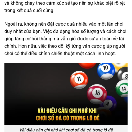
và không chạy theo cảm xúc sẽ tạo nên sự khác biệt rõ rệt
trong kết quả cuối cùng.
Ngoài ra, không nên đặt cược quá nhiều vào một lần chơi
duy nhất của bạn. Việc đa dạng hóa số lượng và cách chơi
giúp tăng cơ hội thắng mà vẫn giữ được sự an toàn về tài
chính. Hơn nữa, việc theo dõi kỹ từng ván cược giúp người
chơi có thể điều chỉnh chiến thuật một cách linh hoạt.
Vài điều cần ghi nhớ khi chơi số đá có trong lô đề