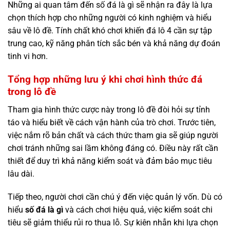
Những ai quan tâm đến số đá là gì sẽ nhận ra đây là lựa
chọn thích hợp cho những người có kinh nghiệm và hiểu
sâu về lô đề. Tính chất khó chơi khiến đá lô 4 cần sự tập
trung cao, kỹ năng phân tích sắc bén và khả năng dự đoán
tinh vi hơn.
Tổng hợp những lưu ý khi chơi hình thức đá
trong lô đề
Tham gia hình thức cược này trong lô đề đòi hỏi sự tỉnh
táo và hiểu biết về cách vận hành của trò chơi. Trước tiên,
việc nắm rõ bản chất và cách thức tham gia sẽ giúp người
chơi tránh những sai lầm không đáng có. Điều này rất cần
thiết để duy trì khả năng kiểm soát và đảm bảo mục tiêu
lâu dài.
Tiếp theo, người chơi cần chú ý đến việc quản lý vốn. Dù có
hiểu
số đá là gì
và cách chơi hiệu quả, việc kiểm soát chi
tiêu sẽ giảm thiểu rủi ro thua lỗ. Sự kiên nhẫn khi lựa chọn