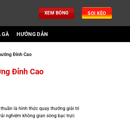
XEM BÓNG
SOI KÈO
 GÀ
HƯỚNG DẪN
hưởng Đỉnh Cao
ởng Đỉnh Cao
thuần là hình thức quay thưởng giải trí
 trải nghiệm không gian sòng bạc trực