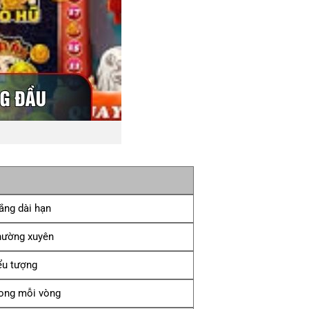
hắng dài hạn
thường xuyên
iểu tượng
trong mỗi vòng