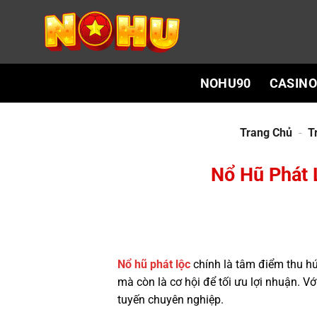
Chuyển
đến
nội
dung
NOHU90
CASINO
Trang Chủ
-
T
Nổ Hũ Phát 
Nổ hũ phát lộc
chính là tâm điểm thu h
mà còn là cơ hội để tối ưu lợi nhuận. V
tuyến chuyên nghiệp.