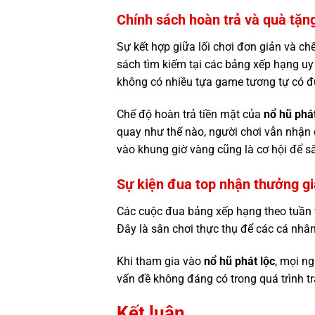
Chính sách hoàn trả và quà tặng
Sự kết hợp giữa lối chơi đơn giản và c
sách tìm kiếm tại các bảng xếp hạng uy
không có nhiều tựa game tương tự có đ
Chế độ hoàn trả tiền mặt của
nổ hũ phát
quay như thế nào, người chơi vẫn nhận 
vào khung giờ vàng cũng là cơ hội để s
Sự kiện đua top nhận thưởng giá
Các cuộc đua bảng xếp hạng theo tuần 
Đây là sân chơi thực thụ để các cá nhâ
Khi tham gia vào
nổ hũ phát lộc
, mọi n
vấn đề không đáng có trong quá trình t
Kết luận