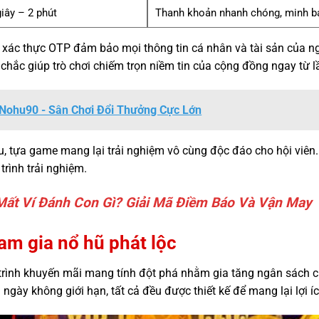
giây – 2 phút
Thanh khoản nhanh chóng, minh bạ
 xác thực OTP đảm bảo mọi thông tin cá nhân và tài sản của ngư
 chắc giúp trò chơi chiếm trọn niềm tin của cộng đồng ngay từ l
Nohu90 - Sân Chơi Đổi Thưởng Cực Lớn
ầu, tựa game mang lại trải nghiệm vô cùng độc đáo cho hội viê
rình trải nghiệm.
ất Ví Đánh Con Gì? Giải Mã Điềm Báo Và Vận May
am gia nổ hũ phát lộc
g trình khuyến mãi mang tính đột phá nhằm gia tăng ngân sách c
 ngày không giới hạn, tất cả đều được thiết kế để mang lại lợi 