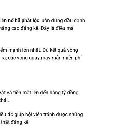
hiến
nổ hũ phát lộc
luôn đứng đầu danh
 nâng cao đáng kể. Đây là điều mà
iểm mạnh lớn nhất. Dù kết quả vòng
ài ra, các vòng quay may mắn miễn phí
t và tiền mặt lên đến hàng tỷ đồng.
thái.
iều đó giúp hội viên tránh được những
 thất đáng kể.