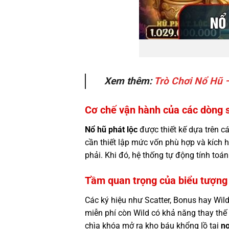
Xem thêm:
Trò Chơi Nổ Hũ 
Cơ chế vận hành của các dòng s
Nổ hũ phát lộc
được thiết kế dựa trên 
cần thiết lập mức vốn phù hợp và kích h
phải. Khi đó, hệ thống tự động tính toá
Tầm quan trọng của biểu tượng 
Các ký hiệu như Scatter, Bonus hay Wild
miễn phí còn Wild có khả năng thay thế
chìa khóa mở ra kho báu khổng lồ tại
n