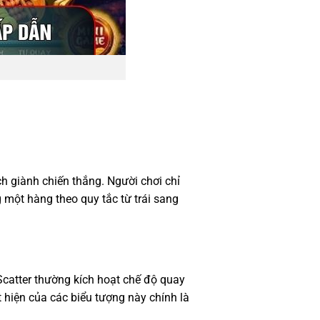
h giành chiến thắng. Người chơi chỉ
 một hàng theo quy tắc từ trái sang
 Scatter thường kích hoạt chế độ quay
 hiện của các biểu tượng này chính là