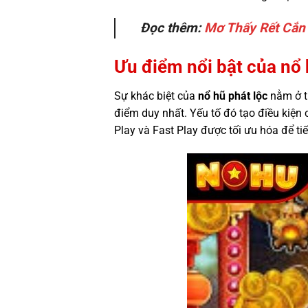
Đọc thêm:
Mơ Thấy Rết Cắn
Ưu điểm nổi bật của nổ h
Sự khác biệt của
nổ hũ phát lộc
nằm ở t
điểm duy nhất. Yếu tố đó tạo điều kiện
Play và Fast Play được tối ưu hóa để t