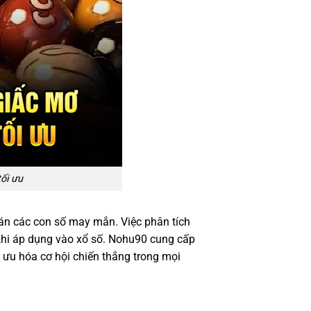
ối ưu
án các con số may mắn. Việc phân tích
g khi áp dụng vào xổ số. Nohu90 cung cấp
i ưu hóa cơ hội chiến thắng trong mọi