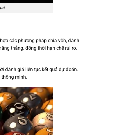
quả
t hợp các phương pháp chia vốn, đánh
ăng thắng, đồng thời hạn chế rủi ro.
ời đánh giá liên tục kết quả dự đoán.
, thông minh.