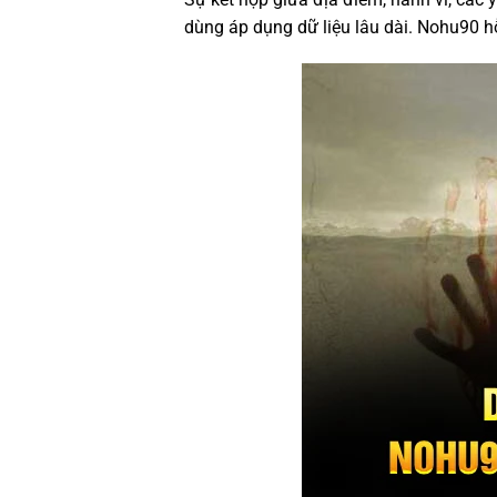
dùng áp dụng dữ liệu lâu dài. Nohu90 hỗ