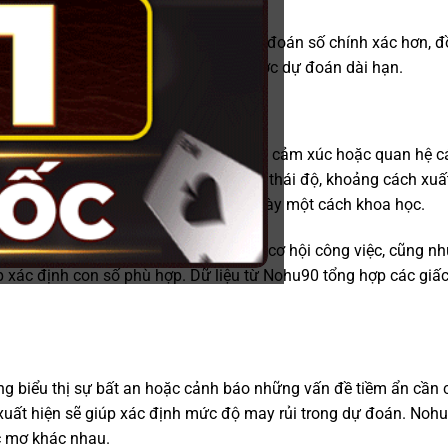
ối cảnh xuất hiện mơ thấy ma sẽ giúp dự đoán số chính xác hơn, đồ
 thông tin này còn giúp tối ưu chiến lược dự đoán dài hạn.
hững sự kiện sắp tới có liên quan đến cảm xúc hoặc quan hệ c
quan sát kỹ lưỡng màu sắc trang phục, thái độ, khoảng cách xuấ
g kê chi tiết để phân tích thông tin này một cách khoa học.
hắc về vận may trong tài chính hoặc cơ hội công việc, cũng n
 giúp xác định con số phù hợp. Dữ liệu từ Nohu90 tổng hợp các gi
 biểu thị sự bất an hoặc cảnh báo những vấn đề tiềm ẩn cần ch
 xuất hiện sẽ giúp xác định mức độ may rủi trong dự đoán. Noh
ấc mơ khác nhau.