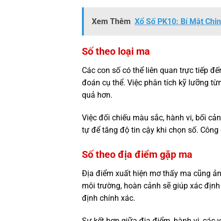
Xem Thêm
Xổ Số PK10: Bí Mật Chi
Số theo loại ma
Các con số có thể liên quan trực tiếp đ
đoán cụ thể. Việc phân tích kỹ lưỡng từ
quả hơn.
Việc đối chiếu màu sắc, hành vi, bối c
tự để tăng độ tin cậy khi chọn số. Công 
Số theo địa điểm gặp ma
Địa điểm xuất hiện mơ thấy ma cũng ảnh
môi trường, hoàn cảnh sẽ giúp xác định
định chính xác.
Sự kết hợp giữa địa điểm, hành vi, các 