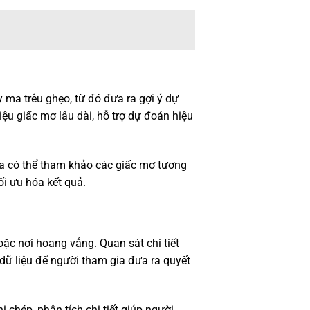
 ma trêu ghẹo, từ đó đưa ra gợi ý dự
iệu giấc mơ lâu dài, hỗ trợ dự đoán hiệu
ia có thể tham khảo các giấc mơ tương
ối ưu hóa kết quả.
ặc nơi hoang vắng. Quan sát chi tiết
dữ liệu để người tham gia đưa ra quyết
 chép, phân tích chi tiết giúp người