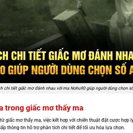
ch chi tiết giấc mơ đánh nhau với ma Nohu90 giúp người dùng chọn số
a trong giấc mơ thấy ma
ừ giấc mơ thấy ma, việc kết hợp với chiến thuật đặt cược hợp lý
ấp thông tin hỗ trợ phân tích chi tiết để tối ưu hóa lựa chọn.