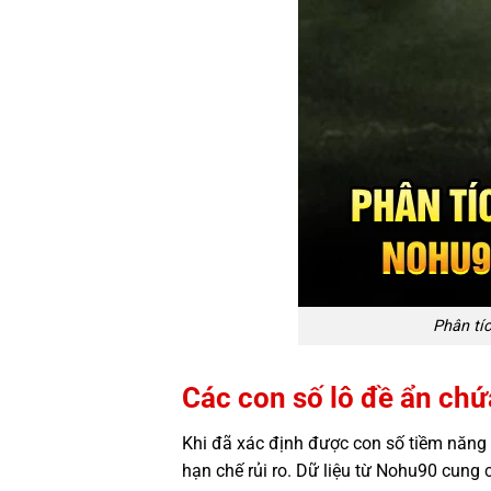
Phân tí
Các con số lô đề ẩn chứ
Khi đã xác định được con số tiềm năng t
hạn chế rủi ro. Dữ liệu từ Nohu90 cung c