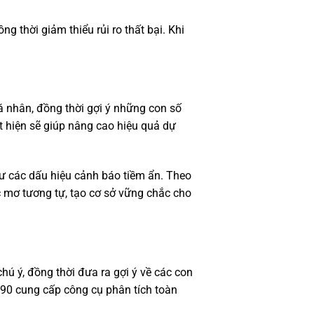
ng thời giảm thiểu rủi ro thất bại. Khi
á nhân, đồng thời gợi ý những con số
t hiện sẽ giúp nâng cao hiệu quả dự
hư các dấu hiệu cảnh báo tiềm ẩn. Theo
ấc mơ tương tự, tạo cơ sở vững chắc cho
ú ý, đồng thời đưa ra gợi ý về các con
u90 cung cấp công cụ phân tích toàn