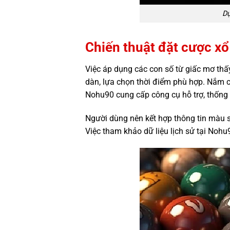
Dự
Chiến thuật đặt cược xổ
Việc áp dụng các con số từ giấc mơ thấ
dàn, lựa chọn thời điểm phù hợp. Nắm ch
Nohu90 cung cấp công cụ hỗ trợ, thống k
Người dùng nên kết hợp thông tin màu sắ
Việc tham khảo dữ liệu lịch sử tại Nohu