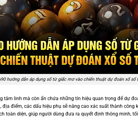
90 hướng dẫn áp dụng số từ giấc mơ vào chiến thuật dự đoán xổ số t
ng tâm linh mà còn ẩn chứa những tín hiệu quan trọng để dự đo
h vi, địa điểm, các dấu hiệu phụ sẽ nâng cao xác suất thành côn
tích toàn diện, giúp người dùng đưa ra quyết định thông minh, tố