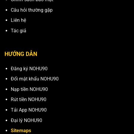
Câu hỏi thường gặp
Liên hệ
Tác giả
HƯỚNG DẪN
Đăng ký NOHU90
Đổi mật khẩu NOHU90
Nạp tiền NOHU90
Rút tiền NOHU90
Tải App NOHU90
Đại lý NOHU90
Sitemaps