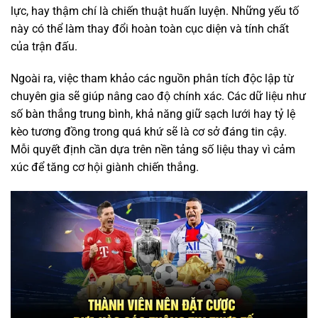
lực, hay thậm chí là chiến thuật huấn luyện. Những yếu tố
này có thể làm thay đổi hoàn toàn cục diện và tính chất
của trận đấu.
Ngoài ra, việc tham khảo các nguồn phân tích độc lập từ
chuyên gia sẽ giúp nâng cao độ chính xác. Các dữ liệu như
số bàn thắng trung bình, khả năng giữ sạch lưới hay tỷ lệ
kèo tương đồng trong quá khứ sẽ là cơ sở đáng tin cậy.
Mỗi quyết định cần dựa trên nền tảng số liệu thay vì cảm
xúc để tăng cơ hội giành chiến thắng.