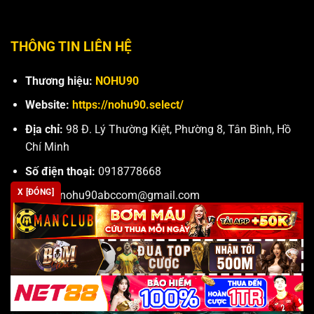
THÔNG TIN LIÊN HỆ
Thương hiệu:
NOHU90
Website:
https://nohu90.select/
Địa chỉ:
98 Đ. Lý Thường Kiệt, Phường 8, Tân Bình, Hồ
Chí Minh
Số điện thoại:
0918778668
X [ĐÓNG]
Email:
nohu90abccom@gmail.com