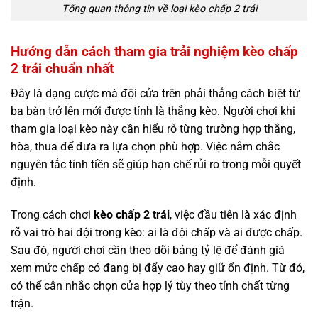
Tổng quan thông tin về loại kèo chấp 2 trái
Hướng dẫn cách tham gia trải nghiệm kèo chấp
2 trái chuẩn nhất
Đây là dạng cược mà đội cửa trên phải thắng cách biệt từ
ba bàn trở lên mới được tính là thắng kèo. Người chơi khi
tham gia loại kèo này cần hiểu rõ từng trường hợp thắng,
hòa, thua để đưa ra lựa chọn phù hợp. Việc nắm chắc
nguyên tắc tính tiền sẽ giúp hạn chế rủi ro trong mỗi quyết
định.
Trong cách chơi
kèo chấp 2 trái
, việc đầu tiên là xác định
rõ vai trò hai đội trong kèo: ai là đội chấp và ai được chấp.
Sau đó, người chơi cần theo dõi bảng tỷ lệ để đánh giá
xem mức chấp có đang bị đẩy cao hay giữ ổn định. Từ đó,
có thể cân nhắc chọn cửa hợp lý tùy theo tính chất từng
trận.