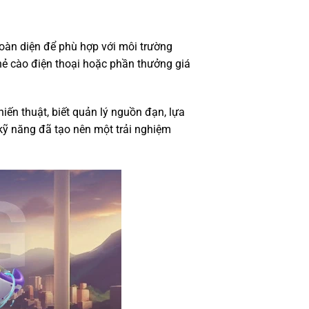
àn diện để phù hợp với môi trường
thẻ cào điện thoại hoặc phần thưởng giá
iến thuật, biết quản lý nguồn đạn, lựa
 kỹ năng đã tạo nên một trải nghiệm