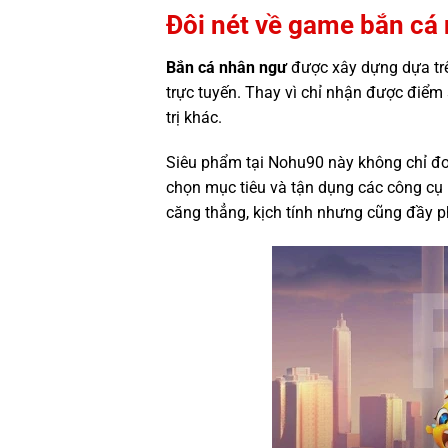
Đôi nét về game bắn cá
Bắn cá nhân ngư
được xây dựng dựa trê
trực tuyến. Thay vì chỉ nhận được điểm 
trị khác.
Siêu phẩm tại Nohu90 này không chỉ đơn 
chọn mục tiêu và tận dụng các công cụ 
căng thẳng, kịch tính nhưng cũng đầy 