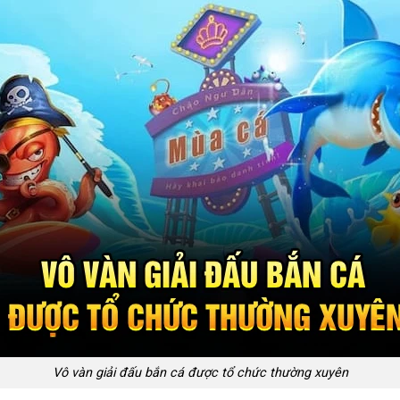
Vô vàn giải đấu bắn cá được tổ chức thường xuyên