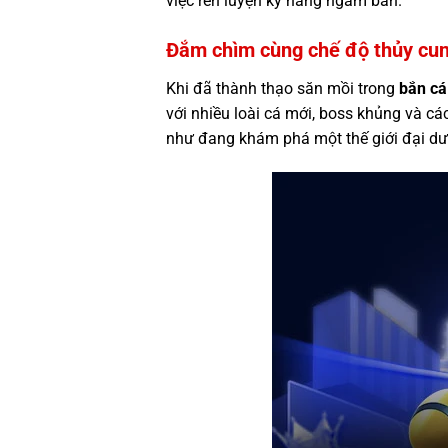
việc rèn luyện kỹ năng ngắm bắn.
Đắm chìm cùng chế độ thủy cu
Khi đã thành thạo săn mồi trong
bắn cá
với nhiều loài cá mới, boss khủng và cá
như đang khám phá một thế giới đại dư