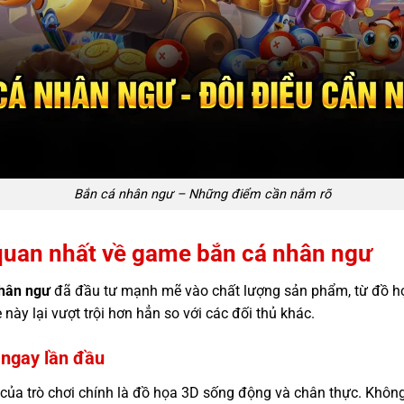
Bắn cá nhân ngư – Những điểm cần nắm rõ
quan nhất về game bắn cá nhân ngư
nhân ngư
đã đầu tư mạnh mẽ vào chất lượng sản phẩm, từ đồ họa
này lại vượt trội hơn hẳn so với các đối thủ khác.
 ngay lần đầu
 của trò chơi chính là đồ họa 3D sống động và chân thực. Không