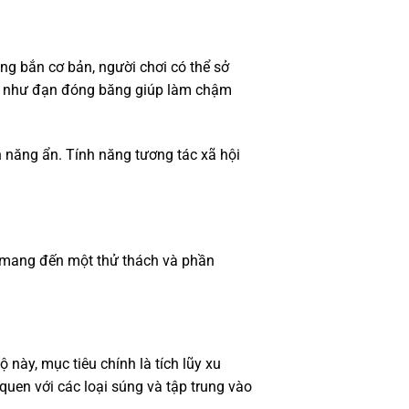
ng bắn cơ bản, người chơi có thể sở
hẩm như đạn đóng băng giúp làm chậm
năng ẩn. Tính năng tương tác xã hội
 mang đến một thử thách và phần
này, mục tiêu chính là tích lũy xu
quen với các loại súng và tập trung vào