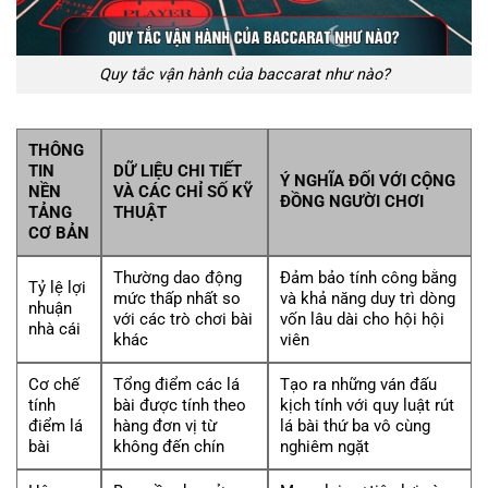
Quy tắc vận hành của baccarat như nào?
THÔNG
TIN
DỮ LIỆU CHI TIẾT
Ý NGHĨA ĐỐI VỚI CỘNG
NỀN
VÀ CÁC CHỈ SỐ KỸ
ĐỒNG NGƯỜI CHƠI
TẢNG
THUẬT
CƠ BẢN
Thường dao động
Đảm bảo tính công bằng
Tỷ lệ lợi
mức thấp nhất so
và khả năng duy trì dòng
nhuận
với các trò chơi bài
vốn lâu dài cho hội hội
nhà cái
khác
viên
Cơ chế
Tổng điểm các lá
Tạo ra những ván đấu
tính
bài được tính theo
kịch tính với quy luật rút
điểm lá
hàng đơn vị từ
lá bài thứ ba vô cùng
bài
không đến chín
nghiêm ngặt