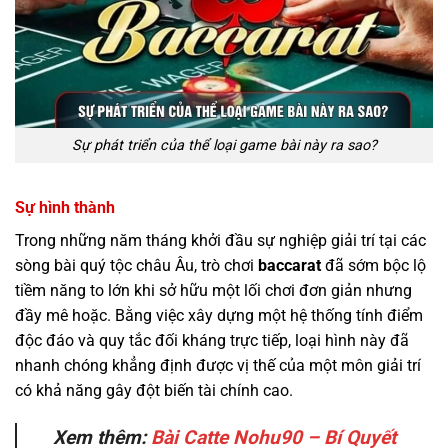
Sự phát triển của thể loại game bài này ra sao?
Sự hình thành
Trong những năm tháng khởi đầu sự nghiệp giải trí tại các
sòng bài quý tộc châu Âu, trò chơi
baccarat
đã sớm bộc lộ
tiềm năng to lớn khi sở hữu một lối chơi đơn giản nhưng
đầy mê hoặc. Bằng việc xây dựng một hệ thống tính điểm
độc đáo và quy tắc đối kháng trực tiếp, loại hình này đã
nhanh chóng khẳng định được vị thế của một môn giải trí
có khả năng gây đột biến tài chính cao.
Xem thêm:
Bài Catte Nohu90 – Bí Quyết