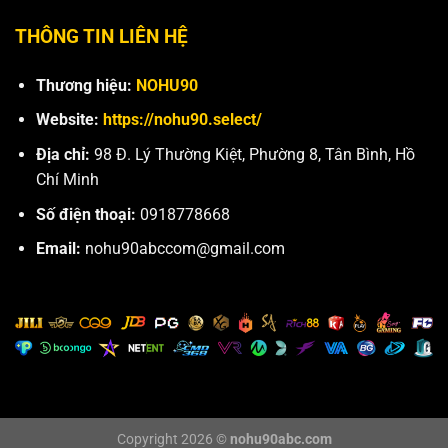
THÔNG TIN LIÊN HỆ
Thương hiệu:
NOHU90
Website:
https://nohu90.select/
Địa chỉ:
98 Đ. Lý Thường Kiệt, Phường 8, Tân Bình, Hồ
Chí Minh
Số điện thoại:
0918778668
Email:
nohu90abccom@gmail.com
Copyright 2026 ©
nohu90abc.com