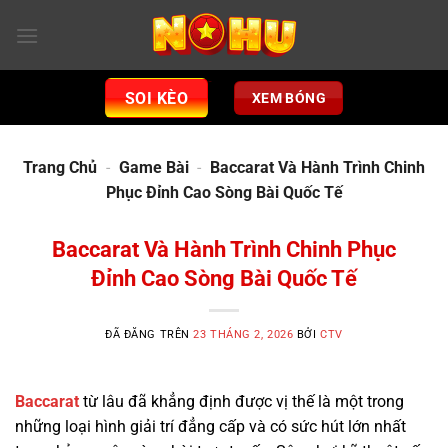
Chuyển
đến
×
nội
dung
SOI KÈO
XEM BÓNG
Trang Chủ
-
Game Bài
-
Baccarat Và Hành Trình Chinh
Phục Đỉnh Cao Sòng Bài Quốc Tế
Baccarat Và Hành Trình Chinh Phục
Đỉnh Cao Sòng Bài Quốc Tế
ĐÃ ĐĂNG TRÊN
23 THÁNG 2, 2026
BỞI
CTV
Baccarat
từ lâu đã khẳng định được vị thế là một trong
những loại hình giải trí đẳng cấp và có sức hút lớn nhất