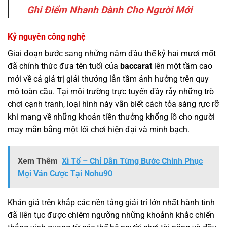
Ghi Điểm Nhanh Dành Cho Người Mới
Kỷ nguyên công nghệ
Giai đoạn bước sang những năm đầu thế kỷ hai mươi mốt
đã chính thức đưa tên tuổi của
baccarat
lên một tầm cao
mới về cả giá trị giải thưởng lẫn tầm ảnh hưởng trên quy
mô toàn cầu. Tại môi trường trực tuyến đầy rẫy những trò
chơi cạnh tranh, loại hình này vẫn biết cách tỏa sáng rực rỡ
khi mang về những khoản tiền thưởng khổng lồ cho người
may mắn bằng một lối chơi hiện đại và minh bạch.
Xem Thêm
Xì Tố – Chỉ Dẫn Từng Bước Chinh Phục
Mọi Ván Cược Tại Nohu90
Khán giả trên khắp các nền tảng giải trí lớn nhất hành tinh
đã liên tục được chiêm ngưỡng những khoảnh khắc chiến