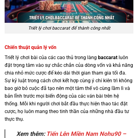
Triết lý chơi baccarat để thành công nhất
Chiến thuật quản lý vốn
Triết lý chơi bài của các cao thủ trong làng
baccarat
luôn
đặt trọng tâm vào sự chắc chắn của dòng vốn và khả năng
chia nhỏ mức cược để kéo dài thời gian tham gia tối đa.
Sự kỷ luật trong cách chơi kết hợp cùng ý chí kiên trì không
bao giờ bỏ cuộc đã tạo nên một tâm thế vô cùng lầm lì và
bản lĩnh trước mọi biến động của các ván bài trên hệ
thống. Mỗi khi người chơi bắt đầu thực hiện thao tác đặt
cược, họ luôn mang theo tinh thần của những nhà đầu tư
thực thụ.
Xem thêm:
Tiến Lên Miền Nam Nohu90 –