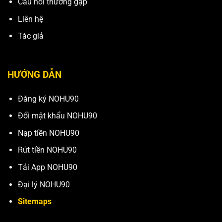
Câu hỏi thường gặp
Liên hệ
Tác giả
HƯỚNG DẪN
Đăng ký NOHU90
Đổi mật khẩu NOHU90
Nạp tiền NOHU90
Rút tiền NOHU90
Tải App NOHU90
Đại lý NOHU90
Sitemaps